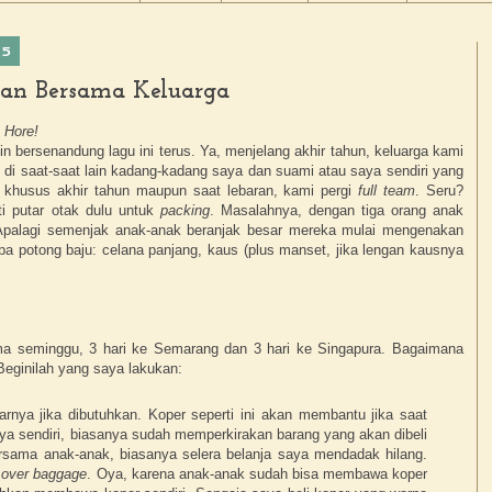
15
ran Bersama Keluarga
! Hore!
gin bersenandung lagu ini terus. Ya, menjelang akhir tahun, keluarga kami
di saat-saat lain kadang-kadang saya dan suami atau saya sendiri yang
, khusus akhir tahun maupun saat lebaran, kami pergi
full team
. Seru?
i putar otak dulu untuk
packing
. Masalahnya, dengan tiga orang anak
Apalagi semenjak anak-anak beranjak besar mereka mulai mengenakan
rapa potong baju: celana panjang, kaus (plus manset, jika lengan kausnya
ma seminggu, 3 hari ke Semarang dan 3 hari ke Singapura. Bagaimana
Beginilah yang saya lakukan:
arnya jika dibutuhkan. Koper seperti ini akan membantu jika saat
ya sendiri, biasanya sudah memperkirakan barang yang akan dibeli
bersama anak-anak, biasanya selera belanja saya mendadak hilang.
k
over baggage
. Oya, karena anak-anak sudah bisa membawa koper