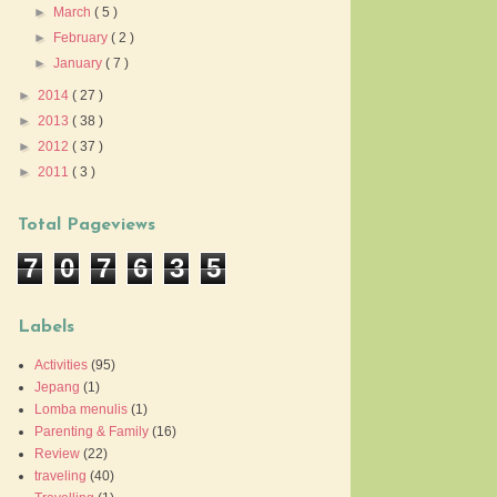
►
March
( 5 )
►
February
( 2 )
►
January
( 7 )
►
2014
( 27 )
►
2013
( 38 )
►
2012
( 37 )
►
2011
( 3 )
Total Pageviews
7
0
7
6
3
5
Labels
Activities
(95)
Jepang
(1)
Lomba menulis
(1)
Parenting & Family
(16)
Review
(22)
traveling
(40)