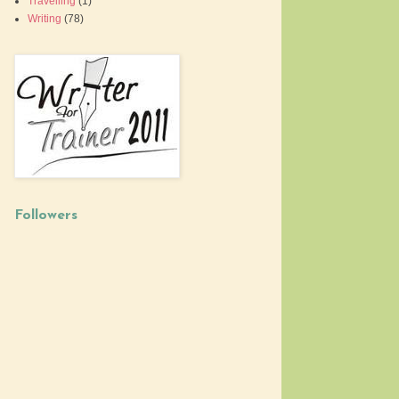
Travelling
(1)
Writing
(78)
Followers