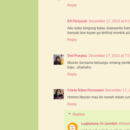
Reply
Efi Fitriyyah
December 17, 2015 at 6:
Aku suka bingung kalau bawaanku bany
banyak biar koper ga terlihat montok ali
Reply
Dwi Puspita
December 17, 2015 at 7:
liburan bersama keluarga emang pentin
baju...ahahaha
Reply
Chela Ribut Firmawati
December 17, 2
Hmmm liburan mau ke rumah mbah.cuma 
Reply
Replies
Lughatuna Al-Jamilah
Decemb