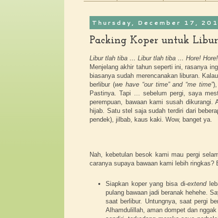
Thursday, December 17, 20
Packing Koper untuk Libu
Libur tlah tiba … Libur tlah tiba … Hore! Hore
Menjelang akhir tahun seperti ini, rasanya in
biasanya sudah merencanakan liburan. Kalau 
berlibur (
we have “our time” and “me time”
)
Pastinya. Tapi … sebelum pergi, saya mest
perempuan, bawaan kami susah dikurangi. 
hijab. Satu stel saja sudah terdiri dari bebe
pendek), jilbab, kaus kaki. Wow, banget ya.
Nah, kebetulan besok kami mau pergi sela
caranya supaya bawaan kami lebih ringkas? 
Siapkan koper yang bisa di-
extend
leb
pulang bawaan jadi beranak hehehe. Sa
saat berlibur. Untungnya, saat pergi 
Alhamdulillah, aman dompet dan ngga