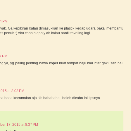
24 PM
ak. Ga kepikiran kalau dimasukkan ke plastik kedap udara bakal membantu
as penuh :) Aku cobain apply ah kalau nanti traveling lagi.
57 PM
g ya, yg paling penting bawa koper buat tempat baju biar ntar gak usah beli
015 at 8:03 PM
beda kecamatan aja sih.hahahaha...boleh dicoba ini tipsnya
er 17, 2015 at 8:37 PM