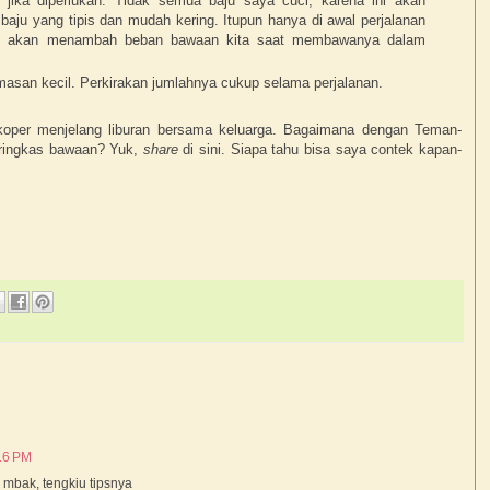
 jika diperlukan. Tidak semua baju saya cuci, karena ini akan
ju yang tipis dan mudah kering. Itupun hanya di awal perjalanan
stru akan menambah beban bawaan kita saat membawanya dalam
asan kecil. Perkirakan jumlahnya cukup selama perjalanan.
oper menjelang liburan bersama keluarga. Bagaimana dengan Teman-
ringkas bawaan? Yuk,
share
di sini. Siapa tahu bisa saya contek kapan-
16 PM
 mbak, tengkiu tipsnya