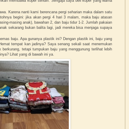
ehkan membawa koper sendiri. Sengaja saya beli koper yang warna
awa. Karena nanti kami berencana pergi seharian maka dalam satu
ntohnya begini: jika akan pergi 4 hari 3 malam, maka baju atasan
sing-masing anak), bawahan 2, dan baju tidur 1-2. Jumlah pakaian
nak sekarang bukan balita lagi, jadi mereka bisa menjaga supaya
emas baju. Apa gunanya plastik ini? Dengan plastik ini, baju yang
. Hemat tempat kan jadinya? Saya senang sekali saat menemukan
ak berkurang, tetapi tumpukan baju yang menggunung terlihat lebih
ya? Lihat yang di bawah ini ya.