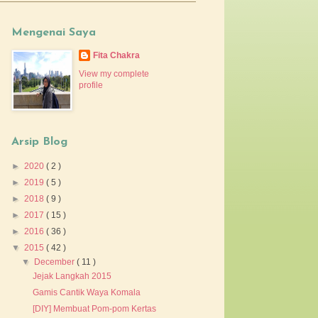
Mengenai Saya
Fita Chakra
View my complete
profile
Arsip Blog
►
2020
( 2 )
►
2019
( 5 )
►
2018
( 9 )
►
2017
( 15 )
►
2016
( 36 )
▼
2015
( 42 )
▼
December
( 11 )
Jejak Langkah 2015
Gamis Cantik Waya Komala
[DIY] Membuat Pom-pom Kertas