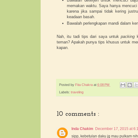
Bawalah deterjen untuk mencuci baju
memakan waktu. Saya hanya mencuci ba
karena jika sampai tidak kering ju
keadaan basah.
Bawalah perlengkapan mandi dalam kem
Nah, itu tadi tips dari saya untuk
packing
k
teman? Apakah punya tips khusus untuk me
kapan.
Posted by
Fita Chakra
at
6:08 PM
Labels:
traveling
10 comments :
Inda Chakim
December 17, 2015 at 6:
sipp, kebetulan daku jg mau pulkam nih