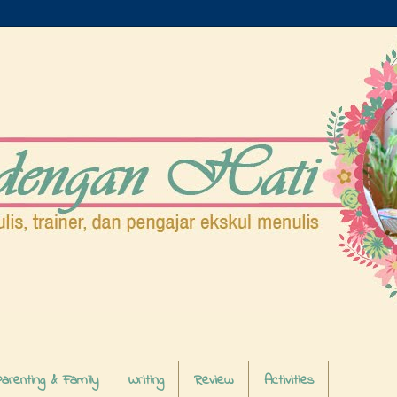
arenting & Family
Writing
Review
Activities