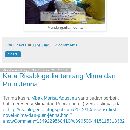
Mendengarkan cerita
Fita Chakra
at
11:45 AM
2 comments:
Share
Wednesday, October 3, 2012
Kata Risablogedia tentang Mima dan
Putri Jenna
Terima kasih,
Mbak Marisa Agustina
yang sudah berbaik
hati meresensi Mima dan Putri Jenna. :) Versi aslinya ada
di
http://risablogedia.blogspot.com/2012/10/resensi-first-
novel-mima-dan-putri-jenna.html?
showComment=1349229568410#c3905004415115318382