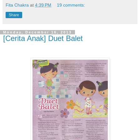
Fita Chakra
at
4:39 PM
19 comments:
Share
Monday, December 16, 2013
[Cerita Anak] Duet Balet