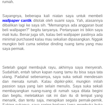
rumah.
Sayangnya, beberapa kali niatan saya untuk membeli
wallpaper
cantik
ditolak oleh suami saya. Yah, alasannya
dibalikan lagi ke saya sih. “Memangnya ada anggaran buat
beli wallpaper?” begitu tanyanya. Pertanyaan ini bikin saya
mati kutu. Benar juga sih, kalau beli wallpaper pastinya ada
minimal purchased kalau mau sekalian dipasangkan. Nggak
mungkin beli cuma selebar dinding ruang tamu yang mau
saya permak.
Setelah gagal membujuk rayu, akhirnya saya menyerah.
Sudahlah, entah tahun kapan ruang tamu itu bisa saya tata
ulang. Padahal sebenarnya, saya suka sekali mendesain
dan menata rumah. Kalau dipikir-pikir, mungkin inilah
passion saya yang lain selain menulis. Saya suka sekali
membayangkan ruang-ruang di rumah saya ditata begini
dan begitu, meletakkan rak ini dan itu di tempat yang
menarik, dan tentu saja, merapikan segala pernak-pernik.
Saking sukanya, saya sering berlama-lama membuka-buka