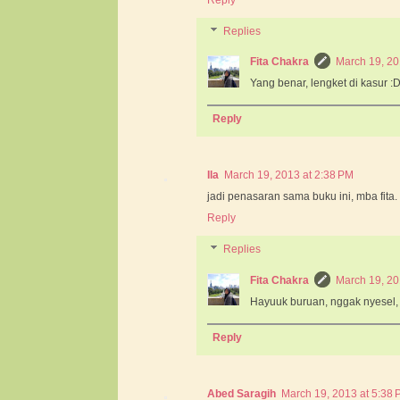
Reply
Replies
Fita Chakra
March 19, 20
Yang benar, lengket di kasur :D
Reply
Ila
March 19, 2013 at 2:38 PM
jadi penasaran sama buku ini, mba fita. 
Reply
Replies
Fita Chakra
March 19, 20
Hayuuk buruan, nggak nyesel, 
Reply
Abed Saragih
March 19, 2013 at 5:38