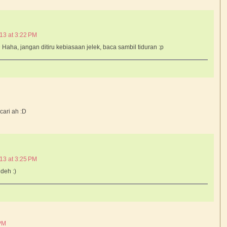
13 at 3:22 PM
 Haha, jangan ditiru kebiasaan jelek, baca sambil tiduran :p
cari ah :D
13 at 3:25 PM
deh :)
 PM