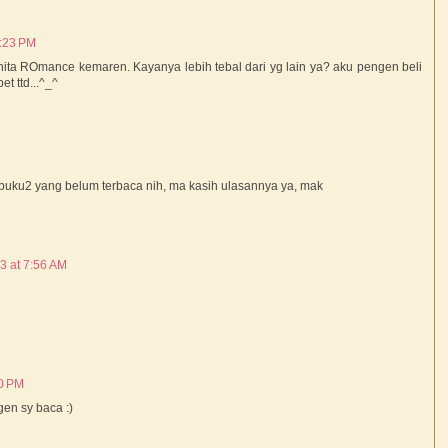
5:23 PM
nita ROmance kemaren. Kayanya lebih tebal dari yg lain ya? aku pengen beli
t ttd...^_^
 buku2 yang belum terbaca nih, ma kasih ulasannya ya, mak
3 at 7:56 AM
20 PM
en sy baca :)