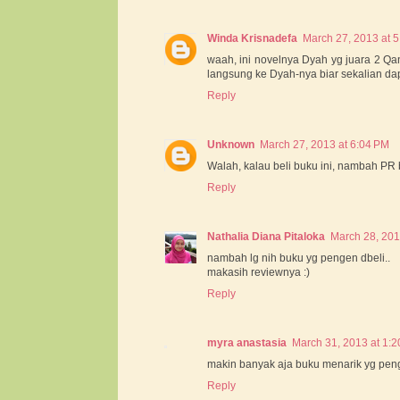
Winda Krisnadefa
March 27, 2013 at 
waah, ini novelnya Dyah yg juara 2 Qa
langsung ke Dyah-nya biar sekalian dape
Reply
Unknown
March 27, 2013 at 6:04 PM
Walah, kalau beli buku ini, nambah PR
Reply
Nathalia Diana Pitaloka
March 28, 201
nambah lg nih buku yg pengen dbeli..
makasih reviewnya :)
Reply
myra anastasia
March 31, 2013 at 1:
makin banyak aja buku menarik yg peng
Reply