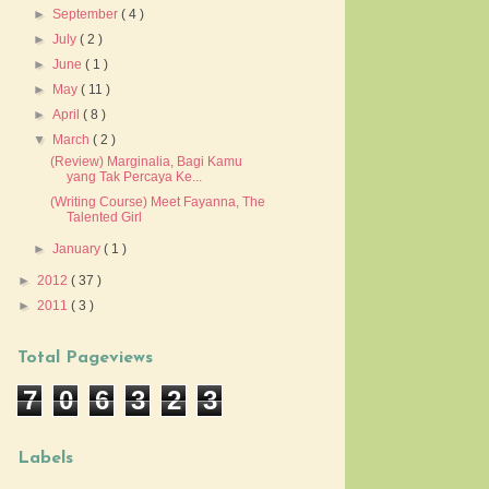
►
September
( 4 )
►
July
( 2 )
►
June
( 1 )
►
May
( 11 )
►
April
( 8 )
▼
March
( 2 )
(Review) Marginalia, Bagi Kamu
yang Tak Percaya Ke...
(Writing Course) Meet Fayanna, The
Talented Girl
►
January
( 1 )
►
2012
( 37 )
►
2011
( 3 )
Total Pageviews
7
0
6
3
2
3
Labels