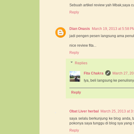
Sebuah artikel review yah Mbak,saya c
Reply
Dian Onasis
March 19, 2013 at 5:58 P
jadi pengen pesen langsung ama penulisn
nice review fita...
Reply
Replies
Fita Chakra
March 27, 20
Iya, beli langsung ke penulisny
Reply
Obat Liver herbal
March 25, 2013 at 3
saya selalu berkunjung ke blog anda, ta
pokonya saya tunggu di blog sya yang m
Reply