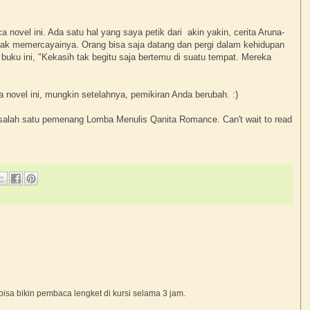
novel ini. Ada satu hal yang saya petik dari akin yakin, cerita Aruna-
ta tak memercayainya. Orang bisa saja datang dan pergi dalam kehidupan
g buku ini, "Kekasih tak begitu saja bertemu di suatu tempat. Mereka
 novel ini, mungkin setelahnya, pemikiran Anda berubah. :)
i salah satu pemenang Lomba Menulis Qanita Romance. Can't wait to read
isa bikin pembaca lengket di kursi selama 3 jam.