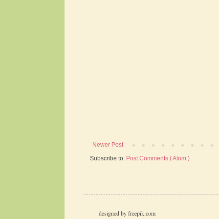
Newer Post
Subscribe to:
Post Comments ( Atom )
designed by freepik.com