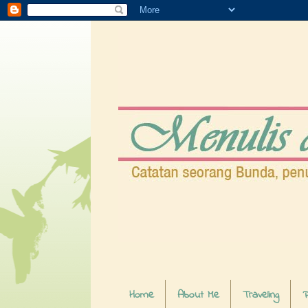
Home
About Me
Traveling
P