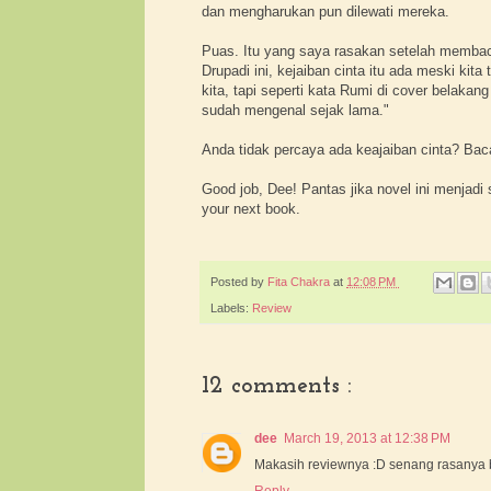
dan mengharukan pun dilewati mereka.
Puas. Itu yang saya rasakan setelah membaca 
Drupadi ini, kejaiban cinta itu ada meski ki
kita, tapi seperti kata Rumi di cover belakan
sudah mengenal sejak lama."
Anda tidak percaya ada keajaiban cinta? Baca
Good job, Dee! Pantas jika novel ini menjad
your next book.
Posted by
Fita Chakra
at
12:08 PM
Labels:
Review
12 comments :
dee
March 19, 2013 at 12:38 PM
Makasih reviewnya :D senang rasanya b