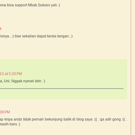
uma bisa support Mbak.Sukses yah :)
M
ya...:) biar sekalian dapat tanda tangan..:)
13 at 5:20 PM
a, Uni. Nggak nyesel deh. :)
:09 PM
p knpa anda tidak pernah bekunjung balik di blog saya :(( . ga adil gong :(( .
asih baru :)