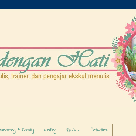
arenting & Family
Writing
Review
Activities