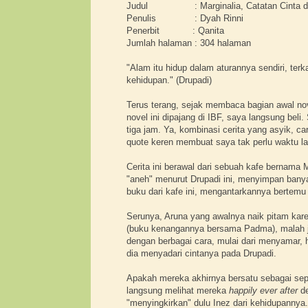
Judul : Marginalia, Catatan Cinta di P
Penulis : Dyah Rinni
Penerbit : Qanita
Jumlah halaman : 304 halaman
"Alam itu hidup dalam aturannya sendiri, ter
kehidupan." (Drupadi)
Terus terang, sejak membaca bagian awal nov
novel ini dipajang di IBF, saya langsung beli
tiga jam. Ya, kombinasi cerita yang asyik, ca
quote keren membuat saya tak perlu waktu l
Cerita ini berawal dari sebuah kafe bernama
"aneh" menurut Drupadi ini, menyimpan bany
buku dari kafe ini, mengantarkannya bertemu 
Serunya, Aruna yang awalnya naik pitam kar
(buku kenangannya bersama Padma), malah ja
dengan berbagai cara, mulai dari menyamar, 
dia menyadari cintanya pada Drupadi.
Apakah mereka akhirnya bersatu sebagai sep
langsung melihat mereka
happily ever after
d
"menyingkirkan" dulu Inez dari kehidupann