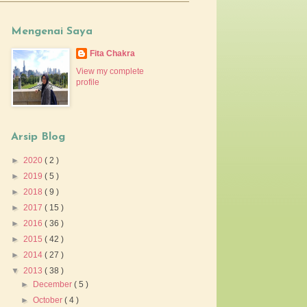
Mengenai Saya
Fita Chakra
View my complete
profile
Arsip Blog
►
2020
( 2 )
►
2019
( 5 )
►
2018
( 9 )
►
2017
( 15 )
►
2016
( 36 )
►
2015
( 42 )
►
2014
( 27 )
▼
2013
( 38 )
►
December
( 5 )
►
October
( 4 )