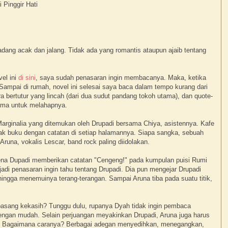
inggir Hati
kadang acak dan jalang. Tidak ada yang romantis ataupun ajaib tentang
el ini
di sini
, saya sudah penasaran ingin membacanya. Maka, ketika
. Sampai di rumah, novel ini selesai saya baca dalam tempo kurang dari
ra bertutur yang lincah (dari dua sudut pandang tokoh utama), dan quote-
ama untuk melahapnya.
 Marginalia yang ditemukan oleh Drupadi bersama Chiya, asistennya. Kafe
ak buku dengan catatan di setiap halamannya. Siapa sangka, sebuah
Aruna, vokalis Lescar, band rock paling diidolakan.
ena Dupadi memberikan catatan "Cengeng!" pada kumpulan puisi Rumi
di penasaran ingin tahu tentang Drupadi. Dia pun mengejar Drupadi
hingga menemuinya terang-terangan. Sampai Aruna tiba pada suatu titik,
asang kekasih? Tunggu dulu, rupanya Dyah tidak ingin pembaca
engan mudah. Selain perjuangan meyakinkan Drupadi, Aruna juga harus
ya. Bagaimana caranya? Berbagai adegan menyedihkan, menegangkan,