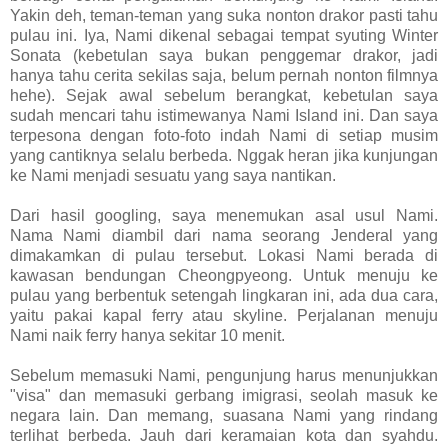
Yakin deh, teman-teman yang suka nonton drakor pasti tahu
pulau ini. Iya, Nami dikenal sebagai tempat syuting Winter
Sonata (kebetulan saya bukan penggemar drakor, jadi
hanya tahu cerita sekilas saja, belum pernah nonton filmnya
hehe). Sejak awal sebelum berangkat, kebetulan saya
sudah mencari tahu istimewanya Nami Island ini. Dan saya
terpesona dengan foto-foto indah Nami di setiap musim
yang cantiknya selalu berbeda. Nggak heran jika kunjungan
ke Nami menjadi sesuatu yang saya nantikan.
Dari hasil googling, saya menemukan asal usul Nami.
Nama Nami diambil dari nama seorang Jenderal yang
dimakamkan di pulau tersebut. Lokasi Nami berada di
kawasan bendungan Cheongpyeong. Untuk menuju ke
pulau yang berbentuk setengah lingkaran ini, ada dua cara,
yaitu pakai kapal ferry atau skyline. Perjalanan menuju
Nami naik ferry hanya sekitar 10 menit.
Sebelum memasuki Nami, pengunjung harus menunjukkan
"visa" dan memasuki gerbang imigrasi, seolah masuk ke
negara lain. Dan memang, suasana Nami yang rindang
terlihat berbeda. Jauh dari keramaian kota dan syahdu.