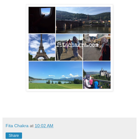
Fita Chakra
at
10:02 AM
Share